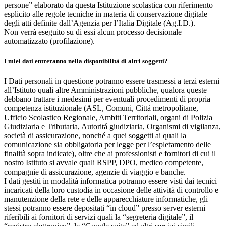
persone” elaborato da questa Istituzione scolastica con riferimento
esplicito alle regole tecniche in materia di conservazione digitale
degli atti definite dall’Agenzia per l’Italia Digitale (Ag.I.D.).
Non verrà eseguito su di essi alcun processo decisionale
automatizzato (profilazione).
I miei dati entreranno nella disponibilità di altri soggetti?
I Dati personali in questione potranno essere trasmessi a terzi esterni
all’Istituto quali altre Amministrazioni pubbliche, qualora queste
debbano trattare i medesimi per eventuali procedimenti di propria
competenza istituzionale (ASL, Comuni, Cittá metropolitane,
Ufficio Scolastico Regionale, Ambiti Territoriali, organi di Polizia
Giudiziaria e Tributaria, Autoritá giudiziaria, Organismi di vigilanza,
società di assicurazione, nonché a quei soggetti ai quali la
comunicazione sia obbligatoria per legge per l’espletamento delle
finalità sopra indicate), oltre che ai professionisti e fornitori di cui il
nostro Istituto si avvale quali RSPP, DPO, medico competente,
compagnie di assicurazione, agenzie di viaggio e banche.
I dati gestiti in modalità informatica potranno essere visti dai tecnici
incaricati della loro custodia in occasione delle attività di controllo e
manutenzione della rete e delle apparecchiature informatiche, gli
stessi potranno essere depositati “in cloud” presso server esterni
riferibili ai fornitori di servizi quali la “segreteria digitale”, il