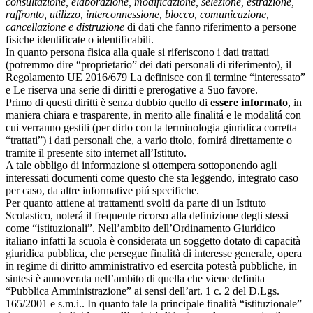
consultazione, elaborazione, modificazione, selezione, estrazione,
raffronto, utilizzo, interconnessione, blocco, comunicazione,
cancellazione e distruzione
di dati che fanno riferimento a persone
fisiche identificate o identificabili.
In quanto persona fisica alla quale si riferiscono i dati trattati
(potremmo dire “proprietario” dei dati personali di riferimento), il
Regolamento UE 2016/679 La definisce con il termine “interessato”
e Le riserva una serie di diritti e prerogative a Suo favore.
Primo di questi diritti è senza dubbio quello di
essere informato
, in
maniera chiara e trasparente, in merito alle finalitá e le modalitá con
cui verranno gestiti (per dirlo con la terminologia giuridica corretta
“trattati”) i dati personali che, a vario titolo, fornirá direttamente o
tramite il presente sito internet all’Istituto.
A tale obbligo di informazione si ottempera sottoponendo agli
interessati documenti come questo che sta leggendo, integrato caso
per caso, da altre informative piú specifiche.
Per quanto attiene ai trattamenti svolti da parte di un Istituto
Scolastico, noterá il frequente ricorso alla definizione degli stessi
come “istituzionali”. Nell’ambito dell’Ordinamento Giuridico
italiano infatti la scuola è considerata un soggetto dotato di capacità
giuridica pubblica, che persegue finalità di interesse generale, opera
in regime di diritto amministrativo ed esercita potestà pubbliche, in
sintesi è annoverata nell’ambito di quella che viene definita
“Pubblica Amministrazione” ai sensi dell’art. 1 c. 2 del D.Lgs.
165/2001 e s.m.i.. In quanto tale la principale finalità “istituzionale”