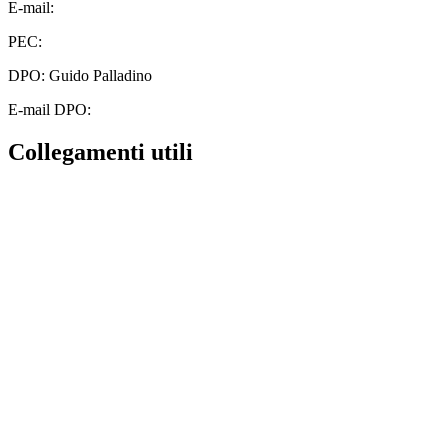
E-mail:
cbic828003@istruzione.it
PEC:
cbic828003@pec.istruzione.it
DPO: Guido Palladino
E-mail DPO:
guido.palladino.dpo@gmail.com
Collegamenti utili
Contatti
MIUR
Albo Online
Scuola in Chiaro
Ufficio Scolastico Regionale
Invalsi
Iscrizioni Online
Pago Pa