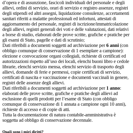
d’opera e di assunzione, fascicoli individuali del personale e degli
allievi, ordini di servizio, orari di servizio e registro assenze, registri
degli stipendi ed altri assegni, liquidazione consulenze, accertamenti
sanitari riferiti a malattie professionali ed infortuni, attestati di
aggiornamento del personale, registri di iscrizione/immatricolazione
degli allievi, registri generali dei voti e delle valutazioni, dati relativi
a borse di studio, elaborati delle prove scritte, grafiche e pratiche per
gli esami di Stato, pagelle e dati di scrutinio;
Dati riferibili a documenti soggetti ad archiviazione per
6 anni
(con
obbligo comunque di conservazione di 1 esemplare a campione):
elezione e convocazione organi collegiali, richieste di certificati ed
autorizzazioni rispetto all’uso dei locali, elenchi buoni libro e cedole
librarie, elenchi servizio mensa, elenchi servizio di trasporto degli
allievi, domande di ferie e permessi, copie certificati di servizio,
certificati di nascita e vaccinazione e documenti vaccinali in genere,
registri delle assenze degli allievi.
Dati riferibili a documenti soggetti ad archiviazione per
1 anno
:
elaborati delle prove scritte, grafiche e pratiche degli allievi ad
esclusione di quelli prodotti per l’esame di Stato (con obbligo
comunque di conservazione di 1 annata a campione ogni 10 anni),
richieste di accesso e di copie di atti.
Tutta la documentazione di natura contabile-amministrativa è
soggetta ad obbligo di conservazione decennale.
Quali sono i miei diritti?