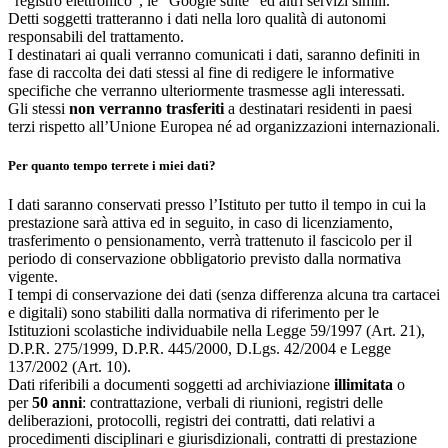
“registro elettronico”, le “Google suite” ed altri servizi simili.
Detti soggetti tratteranno i dati nella loro qualità di autonomi
responsabili del trattamento.
I destinatari ai quali verranno comunicati i dati, saranno definiti in
fase di raccolta dei dati stessi al fine di redigere le informative
specifiche che verranno ulteriormente trasmesse agli interessati.
Gli stessi
non verranno trasferiti
a destinatari residenti in paesi
terzi rispetto all’Unione Europea né ad organizzazioni internazionali.
Per quanto tempo terrete i miei dati?
I dati saranno conservati presso l’Istituto per tutto il tempo in cui la
prestazione sarà attiva ed in seguito, in caso di licenziamento,
trasferimento o pensionamento, verrà trattenuto il fascicolo per il
periodo di conservazione obbligatorio previsto dalla normativa
vigente.
I tempi di conservazione dei dati (senza differenza alcuna tra cartacei
e digitali) sono stabiliti dalla normativa di riferimento per le
Istituzioni scolastiche individuabile nella Legge 59/1997 (Art. 21),
D.P.R. 275/1999, D.P.R. 445/2000, D.Lgs. 42/2004 e Legge
137/2002 (Art. 10).
Dati riferibili a documenti soggetti ad archiviazione
illimitata
o
per
50 anni
: contrattazione, verbali di riunioni, registri delle
deliberazioni, protocolli, registri dei contratti, dati relativi a
procedimenti disciplinari e giurisdizionali, contratti di prestazione