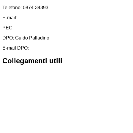
Telefono: 0874-34393
E-mail:
cbic828003@istruzione.it
PEC:
cbic828003@pec.istruzione.it
DPO: Guido Palladino
E-mail DPO:
guido.palladino.dpo@gmail.com
Collegamenti utili
Contatti
MIUR
Albo Online
Scuola in Chiaro
Ufficio Scolastico Regionale
Invalsi