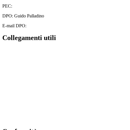
PEC:
cbic828003@pec.istruzione.it
DPO: Guido Palladino
E-mail DPO:
guido.palladino.dpo@gmail.com
Collegamenti utili
Contatti
MIUR
Albo Online
Scuola in Chiaro
Ufficio Scolastico Regionale
Invalsi
Iscrizioni Online
Pago Pa