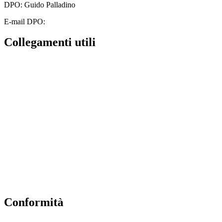
DPO: Guido Palladino
E-mail DPO:
guido.palladino.dpo@gmail.com
Collegamenti utili
Contatti
MIUR
Albo Online
Scuola in Chiaro
Ufficio Scolastico Regionale
Invalsi
Iscrizioni Online
Pago Pa
Conformità