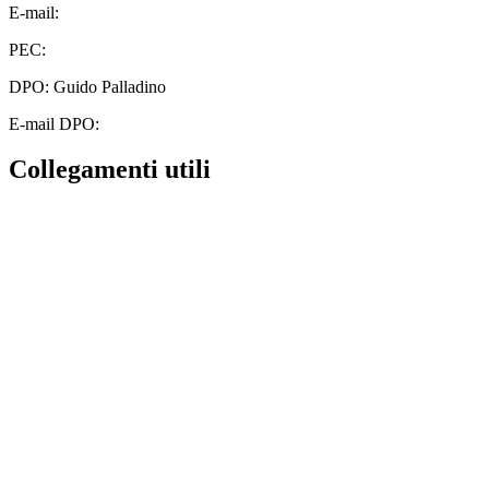
E-mail:
cbic828003@istruzione.it
PEC:
cbic828003@pec.istruzione.it
DPO: Guido Palladino
E-mail DPO:
guido.palladino.dpo@gmail.com
Collegamenti utili
Contatti
MIUR
Albo Online
Scuola in Chiaro
Ufficio Scolastico Regionale
Invalsi
Iscrizioni Online
Pago Pa