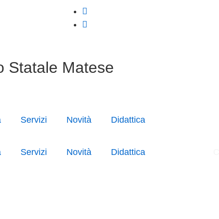
o Statale Matese
a
Servizi
Novità
Didattica
a
Servizi
Novità
Didattica
C