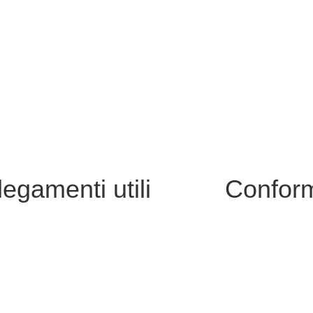
legamenti utili
Conform
i
Privacy Policy
Dichiarazione di
nline
Note legali