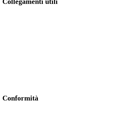
Collegamenti utili
Contatti
MIUR
Albo Online
Scuola in Chiaro
Ufficio Scolastico Regionale
Invalsi
Iscrizioni Online
Pago Pa
Conformità
Privacy Policy
Dichiarazione di accessibilità
Note legali