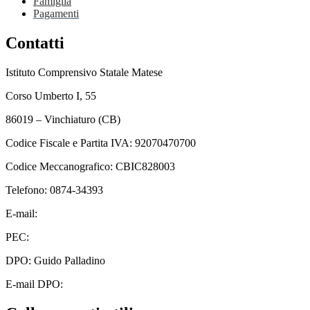
Famiglia
Pagamenti
Contatti
Istituto Comprensivo Statale Matese
Corso Umberto I, 55
86019 – Vinchiaturo (CB)
Codice Fiscale e Partita IVA: 92070470700
Codice Meccanografico: CBIC828003
Telefono: 0874-34393
E-mail:
cbic828003@istruzione.it
PEC:
cbic828003@pec.istruzione.it
DPO: Guido Palladino
E-mail DPO:
guido.palladino.dpo@gmail.com