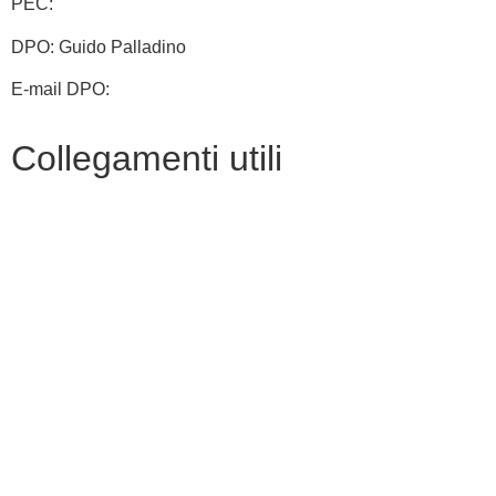
PEC:
cbic828003@pec.istruzione.it
DPO: Guido Palladino
E-mail DPO:
guido.palladino.dpo@gmail.com
Collegamenti utili
Contatti
MIUR
Albo Online
Scuola in Chiaro
Ufficio Scolastico Regionale
Invalsi
Iscrizioni Online