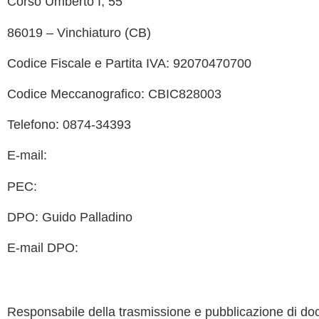
Corso Umberto I, 55
MIUR
86019 – Vinchiaturo (CB)
Albo O
Codice Fiscale e Partita IVA: 92070470700
Scuola 
Codice Meccanografico: CBIC828003
Ufficio
Telefono: 0874-34393
Invalsi
E-mail:
cbic828003@istruzione.it
Iscrizi
PEC:
cbic828003@pec.istruzione.it
Pago 
DPO: Guido Palladino
E-mail DPO:
guido.palladino.dpo@gmail.com
Responsabile della trasmissione e pubblicazione di docu