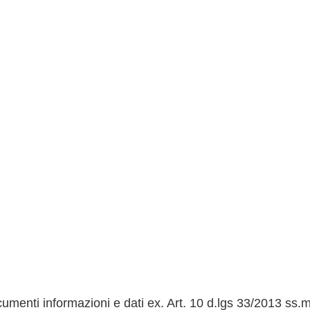
Dichiarazione di
nline
Note legali
in Chiaro
 Scolastico Regionale
oni Online
Pa
menti informazioni e dati ex. Art. 10 d.lgs 33/2013 ss.m