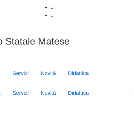
o Statale Matese
a
Servizi
Novità
Didattica
a
Servizi
Novità
Didattica
C