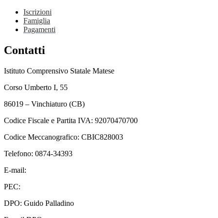
Iscrizioni
Famiglia
Pagamenti
Contatti
Istituto Comprensivo Statale Matese
Corso Umberto I, 55
86019 – Vinchiaturo (CB)
Codice Fiscale e Partita IVA: 92070470700
Codice Meccanografico: CBIC828003
Telefono: 0874-34393
E-mail:
cbic828003@istruzione.it
PEC:
cbic828003@pec.istruzione.it
DPO: Guido Palladino