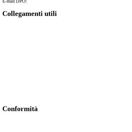
E-mail DPO:
guido.palladino.dpo@gmail.com
Collegamenti utili
Contatti
MIUR
Albo Online
Scuola in Chiaro
Ufficio Scolastico Regionale
Invalsi
Iscrizioni Online
Pago Pa
Conformità
Privacy Policy
Dichiarazione di accessibilità