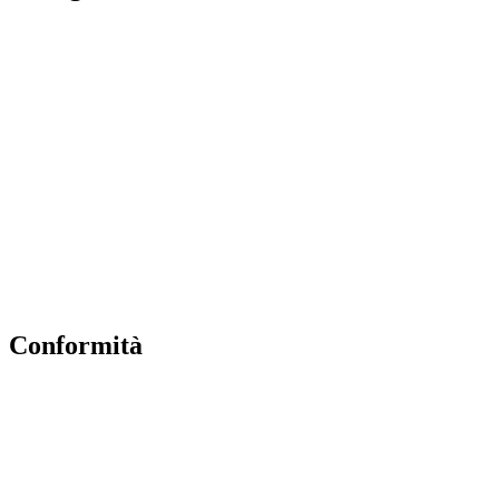
Contatti
MIUR
Albo Online
Scuola in Chiaro
Ufficio Scolastico Regionale
Invalsi
Iscrizioni Online
Pago Pa
Conformità
Privacy Policy
Dichiarazione di accessibilità
Note legali