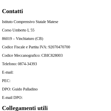
Contatti
Istituto Comprensivo Statale Matese
Corso Umberto I, 55
86019 – Vinchiaturo (CB)
Codice Fiscale e Partita IVA: 92070470700
Codice Meccanografico: CBIC828003
Telefono: 0874-34393
E-mail:
cbic828003@istruzione.it
PEC:
cbic828003@pec.istruzione.it
DPO: Guido Palladino
E-mail DPO:
guido.palladino.dpo@gmail.com
Collegamenti utili