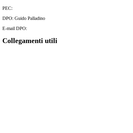
PEC:
cbic828003@pec.istruzione.it
DPO: Guido Palladino
E-mail DPO:
guido.palladino.dpo@gmail.com
Collegamenti utili
Contatti
MIUR
Albo Online
Scuola in Chiaro
Ufficio Scolastico Regionale
Invalsi
Iscrizioni Online
Pago Pa