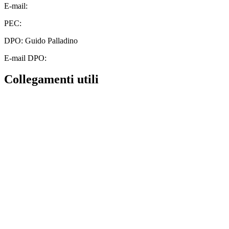
E-mail:
cbic828003@istruzione.it
PEC:
cbic828003@pec.istruzione.it
DPO: Guido Palladino
E-mail DPO:
guido.palladino.dpo@gmail.com
Collegamenti utili
Contatti
MIUR
Albo Online
Scuola in Chiaro
Ufficio Scolastico Regionale
Invalsi
Iscrizioni Online
Pago Pa