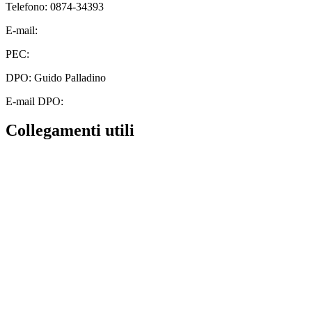
Telefono: 0874-34393
E-mail:
cbic828003@istruzione.it
PEC:
cbic828003@pec.istruzione.it
DPO: Guido Palladino
E-mail DPO:
guido.palladino.dpo@gmail.com
Collegamenti utili
Contatti
MIUR
Albo Online
Scuola in Chiaro
Ufficio Scolastico Regionale
Invalsi
Iscrizioni Online