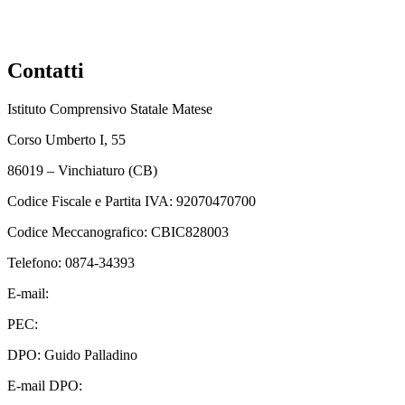
Contatti
Istituto Comprensivo Statale Matese
Corso Umberto I, 55
86019 – Vinchiaturo (CB)
Codice Fiscale e Partita IVA: 92070470700
Codice Meccanografico: CBIC828003
Telefono: 0874-34393
E-mail:
cbic828003@istruzione.it
PEC:
cbic828003@pec.istruzione.it
DPO: Guido Palladino
E-mail DPO:
guido.palladino.dpo@gmail.com