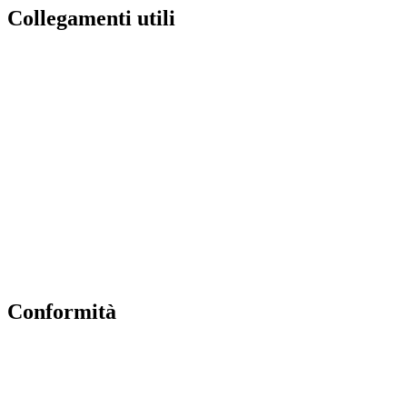
Collegamenti utili
Contatti
MIUR
Albo Online
Scuola in Chiaro
Ufficio Scolastico Regionale
Invalsi
Iscrizioni Online
Pago Pa
Conformità
Privacy Policy
Dichiarazione di accessibilità