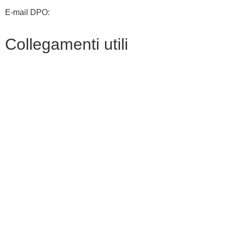
E-mail DPO:
guido.palladino.dpo@gmail.com
Collegamenti utili
Contatti
MIUR
Albo Online
Scuola in Chiaro
Ufficio Scolastico Regionale
Invalsi
Iscrizioni Online
Pago Pa