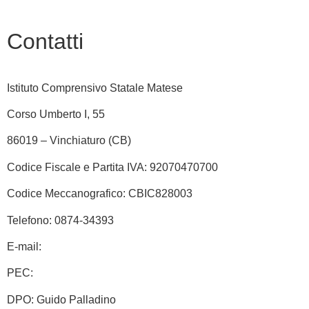
Contatti
Istituto Comprensivo Statale Matese
Corso Umberto I, 55
86019 – Vinchiaturo (CB)
Codice Fiscale e Partita IVA: 92070470700
Codice Meccanografico: CBIC828003
Telefono: 0874-34393
E-mail:
cbic828003@istruzione.it
PEC:
cbic828003@pec.istruzione.it
DPO: Guido Palladino