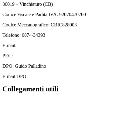
86019 – Vinchiaturo (CB)
Codice Fiscale e Partita IVA: 92070470700
Codice Meccanografico: CBIC828003
Telefono: 0874-34393
E-mail:
cbic828003@istruzione.it
PEC:
cbic828003@pec.istruzione.it
DPO: Guido Palladino
E-mail DPO:
guido.palladino.dpo@gmail.com
Collegamenti utili
Contatti
MIUR
Albo Online
Scuola in Chiaro