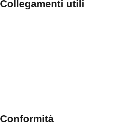
Collegamenti utili
Contatti
MIUR
Albo Online
Scuola in Chiaro
Ufficio Scolastico Regionale
Invalsi
Iscrizioni Online
Pago Pa
Conformità
Privacy Policy