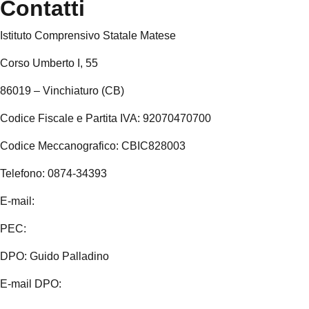
Contatti
Istituto Comprensivo Statale Matese
Corso Umberto I, 55
86019 – Vinchiaturo (CB)
Codice Fiscale e Partita IVA: 92070470700
Codice Meccanografico: CBIC828003
Telefono: 0874-34393
E-mail:
cbic828003@istruzione.it
PEC:
cbic828003@pec.istruzione.it
DPO: Guido Palladino
E-mail DPO:
guido.palladino.dpo@gmail.com