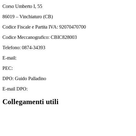
Corso Umberto I, 55
86019 – Vinchiaturo (CB)
Codice Fiscale e Partita IVA: 92070470700
Codice Meccanografico: CBIC828003
Telefono: 0874-34393
E-mail:
cbic828003@istruzione.it
PEC:
cbic828003@pec.istruzione.it
DPO: Guido Palladino
E-mail DPO:
guido.palladino.dpo@gmail.com
Collegamenti utili
Contatti
MIUR
Albo Online