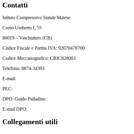
Contatti
Istituto Comprensivo Statale Matese
Corso Umberto I, 55
86019 – Vinchiaturo (CB)
Codice Fiscale e Partita IVA: 92070470700
Codice Meccanografico: CBIC828003
Telefono: 0874-34393
E-mail:
cbic828003@istruzione.it
PEC:
cbic828003@pec.istruzione.it
DPO: Guido Palladino
E-mail DPO:
guido.palladino.dpo@gmail.com
Collegamenti utili