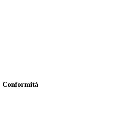
Contatti
MIUR
Albo Online
Scuola in Chiaro
Ufficio Scolastico Regionale
Invalsi
Iscrizioni Online
Pago Pa
Conformità
Privacy Policy
Dichiarazione di accessibilità
Note legali