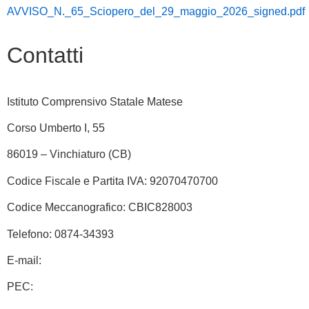
AVVISO_N._65_Sciopero_del_29_maggio_2026_signed.pdf
Contatti
Istituto Comprensivo Statale Matese
Corso Umberto I, 55
86019 – Vinchiaturo (CB)
Codice Fiscale e Partita IVA: 92070470700
Codice Meccanografico: CBIC828003
Telefono: 0874-34393
E-mail:
cbic828003@istruzione.it
PEC:
cbic828003@pec.istruzione.it