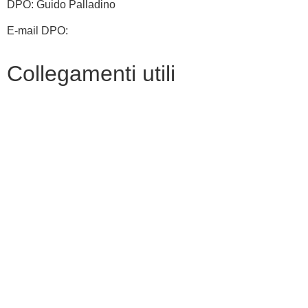
DPO: Guido Palladino
E-mail DPO:
guido.palladino.dpo@gmail.com
Collegamenti utili
Contatti
MIUR
Albo Online
Scuola in Chiaro
Ufficio Scolastico Regionale
Invalsi
Iscrizioni Online
Pago Pa