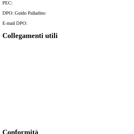
PEC:
cbic828003@pec.istruzione.it
DPO: Guido Palladino
E-mail DPO:
guido.palladino.dpo@gmail.com
Collegamenti utili
Contatti
MIUR
Albo Online
Scuola in Chiaro
Ufficio Scolastico Regionale
Invalsi
Iscrizioni Online
Pago Pa
Conformità