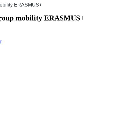
p mobility ERASMUS+
a Group mobility ERASMUS+
f