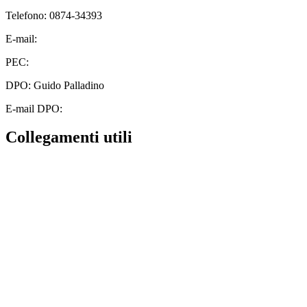
Telefono: 0874-34393
E-mail:
cbic828003@istruzione.it
PEC:
cbic828003@pec.istruzione.it
DPO: Guido Palladino
E-mail DPO:
guido.palladino.dpo@gmail.com
Collegamenti utili
Contatti
MIUR
Albo Online
Scuola in Chiaro
Ufficio Scolastico Regionale
Invalsi
Iscrizioni Online