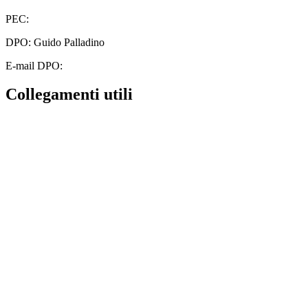
PEC:
cbic828003@pec.istruzione.it
DPO: Guido Palladino
E-mail DPO:
guido.palladino.dpo@gmail.com
Collegamenti utili
Contatti
MIUR
Albo Online
Scuola in Chiaro
Ufficio Scolastico Regionale
Invalsi
Iscrizioni Online
Pago Pa