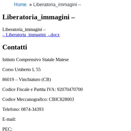
Home
Liberatoria_immagini –
Liberatoria_immagini –
Liberatoria_immagini –
– Liberatoria_immagini_-.docx
Contatti
Istituto Comprensivo Statale Matese
Corso Umberto I, 55
86019 – Vinchiaturo (CB)
Codice Fiscale e Partita IVA: 92070470700
Codice Meccanografico: CBIC828003
Telefono: 0874-34393
E-mail:
cbic828003@istruzione.it
PEC:
cbic828003@pec.istruzione.it