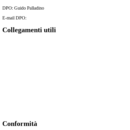
DPO: Guido Palladino
E-mail DPO:
guido.palladino.dpo@gmail.com
Collegamenti utili
Contatti
MIUR
Albo Online
Scuola in Chiaro
Ufficio Scolastico Regionale
Invalsi
Iscrizioni Online
Pago Pa
Conformità