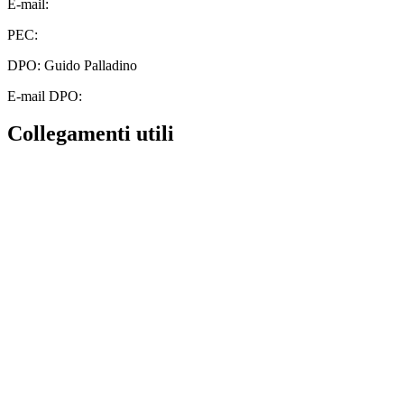
E-mail:
cbic828003@istruzione.it
PEC:
cbic828003@pec.istruzione.it
DPO: Guido Palladino
E-mail DPO:
guido.palladino.dpo@gmail.com
Collegamenti utili
Contatti
MIUR
Albo Online
Scuola in Chiaro
Ufficio Scolastico Regionale
Invalsi
Iscrizioni Online
Pago Pa