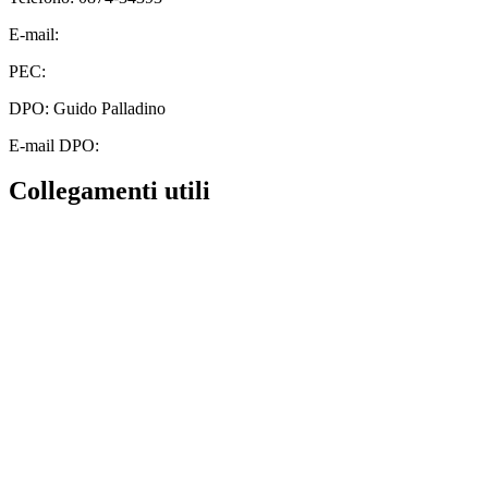
E-mail:
cbic828003@istruzione.it
PEC:
cbic828003@pec.istruzione.it
DPO: Guido Palladino
E-mail DPO:
guido.palladino.dpo@gmail.com
Collegamenti utili
Contatti
MIUR
Albo Online
Scuola in Chiaro
Ufficio Scolastico Regionale
Invalsi
Iscrizioni Online