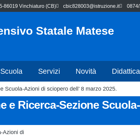
5-86019 Vinchiaturo (CB)
cbic828003@istruzione.it
0874
ensivo Statale Matese
Scuola
Servizi
Novità
Didattica
 Scuola-Azioni di sciopero dell’ 8 marzo 2025.
 e Ricerca-Sezione Scuola-A
-Azioni di