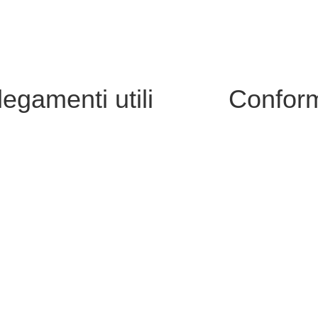
legamenti utili
Conform
i
Privacy Policy
Dichiarazione di
nline
Note legali
in Chiaro
 Scolastico Regionale