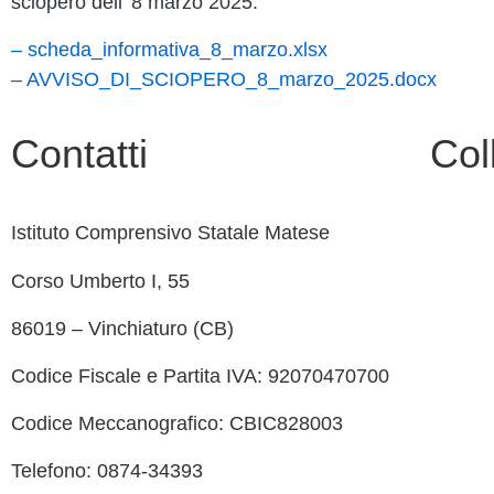
sciopero dell’ 8 marzo 2025.
– scheda_informativa_8_marzo.xlsx
– AVVISO_DI_SCIOPERO_8_marzo_2025.docx
Contatti
Col
Istituto Comprensivo Statale Matese
Contatt
Corso Umberto I, 55
MIUR
86019 – Vinchiaturo (CB)
Albo O
Codice Fiscale e Partita IVA: 92070470700
Scuola 
Codice Meccanografico: CBIC828003
Ufficio
Telefono: 0874-34393
Invalsi