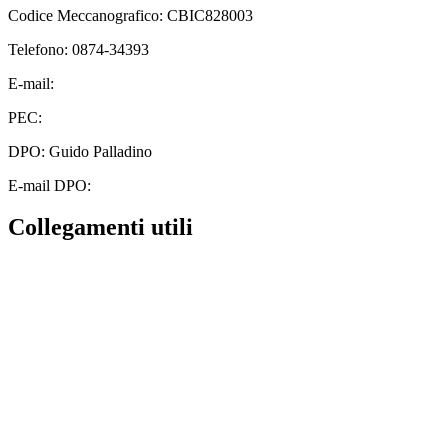
Codice Meccanografico: CBIC828003
Telefono: 0874-34393
E-mail:
cbic828003@istruzione.it
PEC:
cbic828003@pec.istruzione.it
DPO: Guido Palladino
E-mail DPO:
guido.palladino.dpo@gmail.com
Collegamenti utili
Contatti
MIUR
Albo Online
Scuola in Chiaro
Ufficio Scolastico Regionale
Invalsi