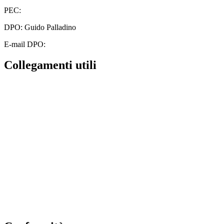
PEC:
cbic828003@pec.istruzione.it
DPO: Guido Palladino
E-mail DPO:
guido.palladino.dpo@gmail.com
Collegamenti utili
Contatti
MIUR
Albo Online
Scuola in Chiaro
Ufficio Scolastico Regionale
Invalsi
Iscrizioni Online
Pago Pa