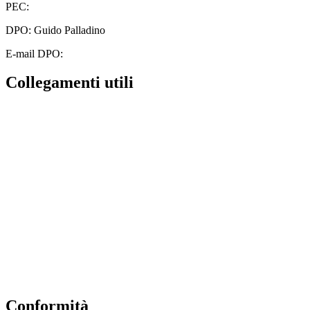
PEC:
cbic828003@pec.istruzione.it
DPO: Guido Palladino
E-mail DPO:
guido.palladino.dpo@gmail.com
Collegamenti utili
Contatti
MIUR
Albo Online
Scuola in Chiaro
Ufficio Scolastico Regionale
Invalsi
Iscrizioni Online
Pago Pa
Conformità