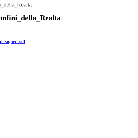
i_della_Realta
nfini_della_Realta
d_signed.pdf