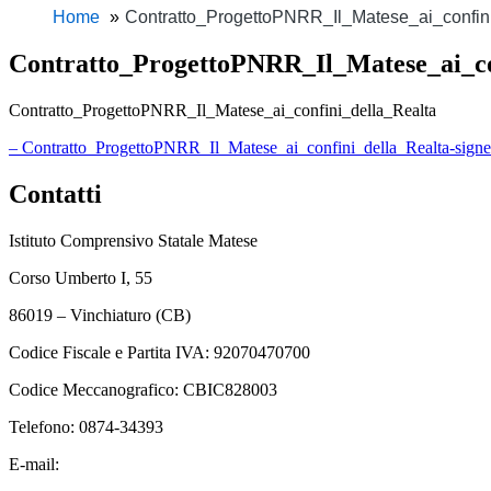
Home
Contratto_ProgettoPNRR_Il_Matese_ai_confin
Contratto_ProgettoPNRR_Il_Matese_ai_co
Contratto_ProgettoPNRR_Il_Matese_ai_confini_della_Realta
– Contratto_ProgettoPNRR_Il_Matese_ai_confini_della_Realta-signe
Contatti
Istituto Comprensivo Statale Matese
Corso Umberto I, 55
86019 – Vinchiaturo (CB)
Codice Fiscale e Partita IVA: 92070470700
Codice Meccanografico: CBIC828003
Telefono: 0874-34393
E-mail:
cbic828003@istruzione.it