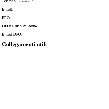
Telefono: 0874-34393
E-mail:
cbic828003@istruzione.it
PEC:
cbic828003@pec.istruzione.it
DPO: Guido Palladino
E-mail DPO:
guido.palladino.dpo@gmail.com
Collegamenti utili
Contatti
MIUR
Albo Online
Scuola in Chiaro
Ufficio Scolastico Regionale
Invalsi
Iscrizioni Online