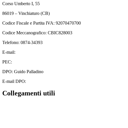
Corso Umberto I, 55
86019 – Vinchiaturo (CB)
Codice Fiscale e Partita IVA: 92070470700
Codice Meccanografico: CBIC828003
Telefono: 0874-34393
E-mail:
cbic828003@istruzione.it
PEC:
cbic828003@pec.istruzione.it
DPO: Guido Palladino
E-mail DPO:
guido.palladino.dpo@gmail.com
Collegamenti utili
Contatti
MIUR
Albo Online