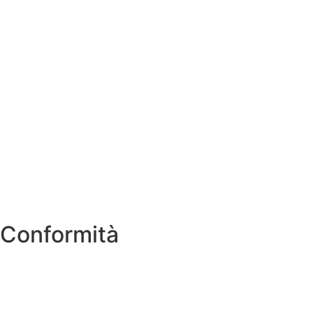
Contatti
MIUR
Albo Online
Scuola in Chiaro
Ufficio Scolastico Regionale
Invalsi
Iscrizioni Online
Pago Pa
Conformità
Privacy Policy
Dichiarazione di accessibilità