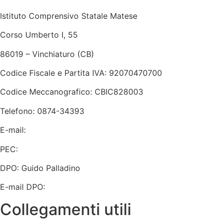
Istituto Comprensivo Statale Matese
Corso Umberto I, 55
86019 – Vinchiaturo (CB)
Codice Fiscale e Partita IVA: 92070470700
Codice Meccanografico: CBIC828003
Telefono: 0874-34393
E-mail:
cbic828003@istruzione.it
PEC:
cbic828003@pec.istruzione.it
DPO: Guido Palladino
E-mail DPO:
guido.palladino.dpo@gmail.com
Collegamenti utili