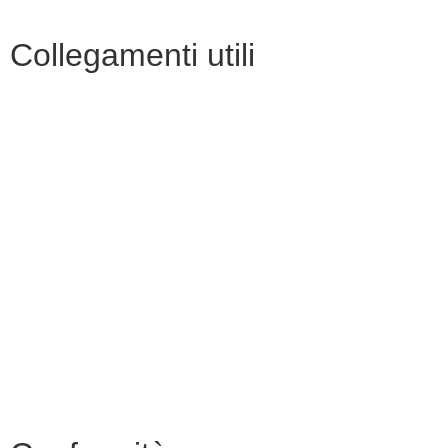
Collegamenti utili
Contatti
MIUR
Albo Online
Scuola in Chiaro
Ufficio Scolastico Regionale
Invalsi
Iscrizioni Online
Pago Pa