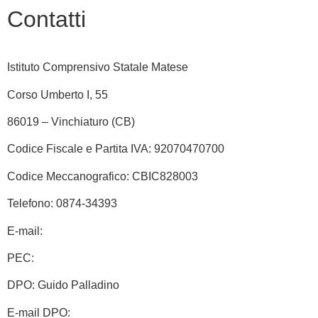
Contatti
Istituto Comprensivo Statale Matese
Corso Umberto I, 55
86019 – Vinchiaturo (CB)
Codice Fiscale e Partita IVA: 92070470700
Codice Meccanografico: CBIC828003
Telefono: 0874-34393
E-mail:
cbic828003@istruzione.it
PEC:
cbic828003@pec.istruzione.it
DPO: Guido Palladino
E-mail DPO:
guido.palladino.dpo@gmail.com