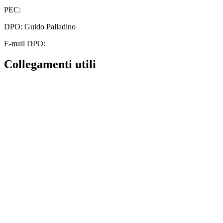
PEC:
cbic828003@pec.istruzione.it
DPO: Guido Palladino
E-mail DPO:
guido.palladino.dpo@gmail.com
Collegamenti utili
Contatti
MIUR
Albo Online
Scuola in Chiaro
Ufficio Scolastico Regionale
Invalsi
Iscrizioni Online
Pago Pa