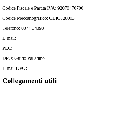
Codice Fiscale e Partita IVA: 92070470700
Codice Meccanografico: CBIC828003
Telefono: 0874-34393
E-mail:
cbic828003@istruzione.it
PEC:
cbic828003@pec.istruzione.it
DPO: Guido Palladino
E-mail DPO:
guido.palladino.dpo@gmail.com
Collegamenti utili
Contatti
MIUR
Albo Online
Scuola in Chiaro