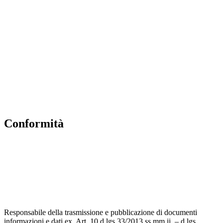
MIUR
Albo Online
Scuola in Chiaro
Ufficio Scolastico Regionale
Invalsi
Iscrizioni Online
Pago Pa
Conformità
Privacy Policy
Dichiarazione di accessibilità
Note legali
Responsabile della trasmissione e pubblicazione di documenti
informazioni e dati ex. Art. 10 d.lgs 33/2013 ss.mm.ii. – d.lgs