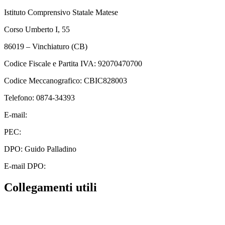
Istituto Comprensivo Statale Matese
Corso Umberto I, 55
86019 – Vinchiaturo (CB)
Codice Fiscale e Partita IVA: 92070470700
Codice Meccanografico: CBIC828003
Telefono: 0874-34393
E-mail:
cbic828003@istruzione.it
PEC:
cbic828003@pec.istruzione.it
DPO: Guido Palladino
E-mail DPO:
guido.palladino.dpo@gmail.com
Collegamenti utili
Contatti