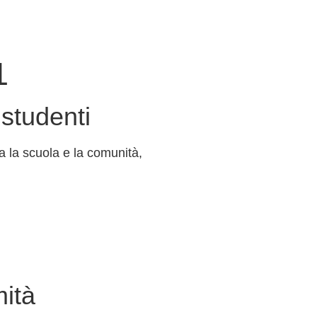
1
 studenti
 la scuola e la comunità,
ità