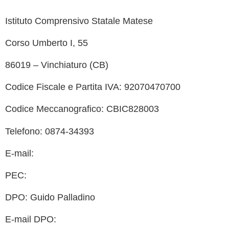
Istituto Comprensivo Statale Matese
Contatt
Corso Umberto I, 55
MIUR
86019 – Vinchiaturo (CB)
Albo O
Codice Fiscale e Partita IVA: 92070470700
Scuola 
Codice Meccanografico: CBIC828003
Ufficio
Telefono: 0874-34393
Invalsi
E-mail:
cbic828003@istruzione.it
Iscrizi
PEC:
cbic828003@pec.istruzione.it
Pago 
DPO: Guido Palladino
E-mail DPO: