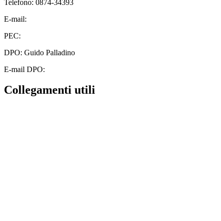
Telefono: 0874-34393
E-mail:
cbic828003@istruzione.it
PEC:
cbic828003@pec.istruzione.it
DPO: Guido Palladino
E-mail DPO:
guido.palladino.dpo@gmail.com
Collegamenti utili
Contatti
MIUR
Albo Online
Scuola in Chiaro
Ufficio Scolastico Regionale
Invalsi
Iscrizioni Online