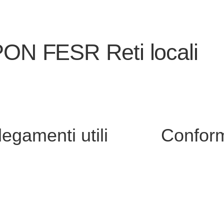
 PON FESR Reti locali
legamenti utili
Conform
i
Privacy Policy
Dichiarazione di
nline
Note legali