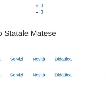
o Statale Matese
a
Servizi
Novità
Didattica
a
Servizi
Novità
Didattica
C