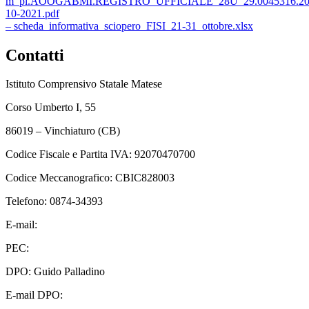
m_pi.AOOGABMI.REGISTRO_UFFICIALE_28U_29.0045316.20
10-2021.pdf
– scheda_informativa_sciopero_FISI_21-31_ottobre.xlsx
Contatti
Istituto Comprensivo Statale Matese
Corso Umberto I, 55
86019 – Vinchiaturo (CB)
Codice Fiscale e Partita IVA: 92070470700
Codice Meccanografico: CBIC828003
Telefono: 0874-34393
E-mail:
cbic828003@istruzione.it
PEC:
cbic828003@pec.istruzione.it
DPO: Guido Palladino
E-mail DPO:
guido.palladino.dpo@gmail.com