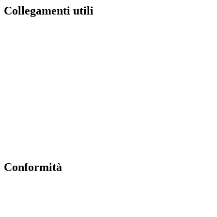
Collegamenti utili
Contatti
MIUR
Albo Online
Scuola in Chiaro
Ufficio Scolastico Regionale
Invalsi
Iscrizioni Online
Pago Pa
Conformità
Privacy Policy
Dichiarazione di accessibilità