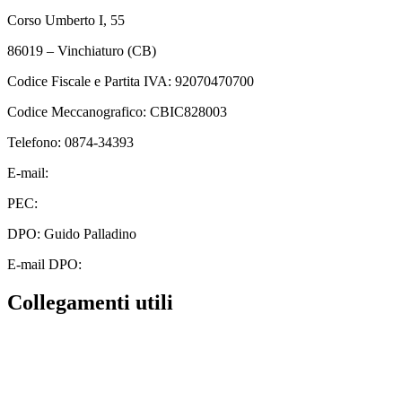
Corso Umberto I, 55
86019 – Vinchiaturo (CB)
Codice Fiscale e Partita IVA: 92070470700
Codice Meccanografico: CBIC828003
Telefono: 0874-34393
E-mail:
cbic828003@istruzione.it
PEC:
cbic828003@pec.istruzione.it
DPO: Guido Palladino
E-mail DPO:
guido.palladino.dpo@gmail.com
Collegamenti utili
Contatti
MIUR
Albo Online