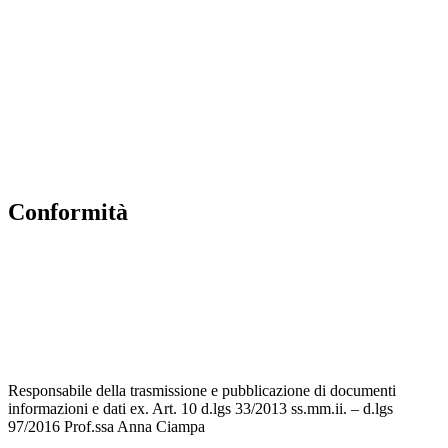
Scuola in Chiaro
Ufficio Scolastico Regionale
Invalsi
Iscrizioni Online
Pago Pa
Conformità
Privacy Policy
Dichiarazione di accessibilità
Note legali
Responsabile della trasmissione e pubblicazione di documenti
informazioni e dati ex. Art. 10 d.lgs 33/2013 ss.mm.ii. – d.lgs
97/2016 Prof.ssa Anna Ciampa