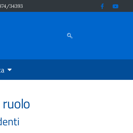
874/34393
ca
 ruolo
denti