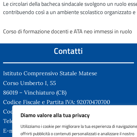
Le circolari della bacheca sindacale svolgono un ruolo es
contribuendo così a un ambiente scolastico organizzato e
Corso di formazione docenti e ATA neo immessi in ruolo
Contatti
Istituto Comprensivo Statale Matese
Corso Umberto I, 55
86019 – Vinchiaturo (CB)
Codice Fiscale e Partita IVA: 92070470700
Codice Meccanografico: CBIC828003
Diamo valore alla tua privacy
Telefono: 0874-34393
Utilizziamo i cookie per migliorare la tua esperienza di navigazione
cbic828003@istruzione.it
E-mail:
offrirti pubblicità o contenuti personalizzati e analizzare il nostro