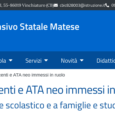
cbic828003@istruzione.it
, 55-86019 Vinchiaturo (CB)
0
nsivo Statale Matese
ola
Servizi
Novità
Didatti
enti e ATA neo immessi in ruolo
enti e ATA neo immessi in
le scolastico e a famiglie e stu