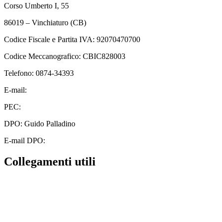
Corso Umberto I, 55
86019 – Vinchiaturo (CB)
Codice Fiscale e Partita IVA: 92070470700
Codice Meccanografico: CBIC828003
Telefono: 0874-34393
E-mail:
cbic828003@istruzione.it
PEC:
cbic828003@pec.istruzione.it
DPO: Guido Palladino
E-mail DPO:
guido.palladino.dpo@gmail.com
Collegamenti utili
Contatti
MIUR
Albo Online