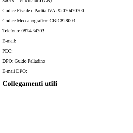
86019 – Vinchiaturo (CB)
Codice Fiscale e Partita IVA: 92070470700
Codice Meccanografico: CBIC828003
Telefono: 0874-34393
E-mail:
cbic828003@istruzione.it
PEC:
cbic828003@pec.istruzione.it
DPO: Guido Palladino
E-mail DPO:
guido.palladino.dpo@gmail.com
Collegamenti utili
Contatti
MIUR
Albo Online
Scuola in Chiaro