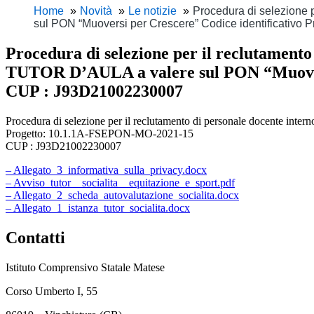
Home
Novità
Le notizie
Procedura di selezione p
sul PON “Muoversi per Crescere” Codice identificati
Procedura di selezione per il reclutamento 
TUTOR D’AULA a valere sul PON “Muovers
CUP : J93D21002230007
Procedura di selezione per il reclutamento di personale docente inte
Progetto: 10.1.1A-FSEPON-MO-2021-15
CUP : J93D21002230007
– Allegato_3_informativa_sulla_privacy.docx
– Avviso_tutor__socialita__equitazione_e_sport.pdf
– Allegato_2_scheda_autovalutazione_socialita.docx
– Allegato_1_istanza_tutor_socialita.docx
Contatti
Istituto Comprensivo Statale Matese
Corso Umberto I, 55