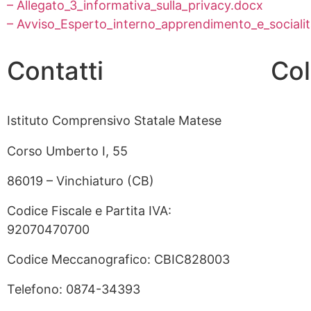
– Allegato_3_informativa_sulla_privacy.docx
– Avviso_Esperto_interno_apprendimento_e_social
Contatti
Col
Istituto Comprensivo Statale Matese
Contat
Corso Umberto I, 55
MIUR
86019 – Vinchiaturo (CB)
Albo O
Codice Fiscale e Partita IVA:
Scuola
92070470700
Uffici
Codice Meccanografico: CBIC828003
Invalsi
Telefono: 0874-34393
Iscrizi