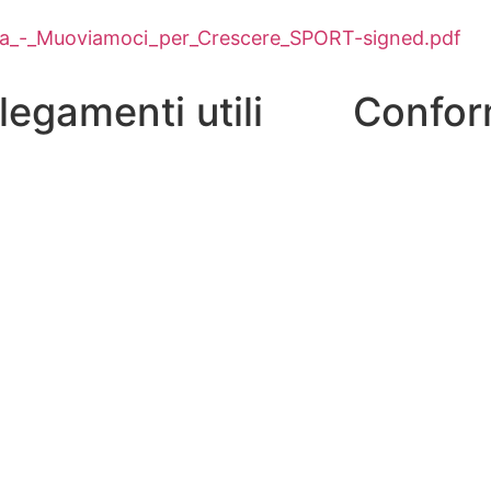
ita_-_Muoviamoci_per_Crescere_SPORT-signed.pdf
legamenti utili
Confor
ti
Privacy Policy
Dichiarazione d
nline
Note legali
 in Chiaro
o Scolastico Regionale
oni Online