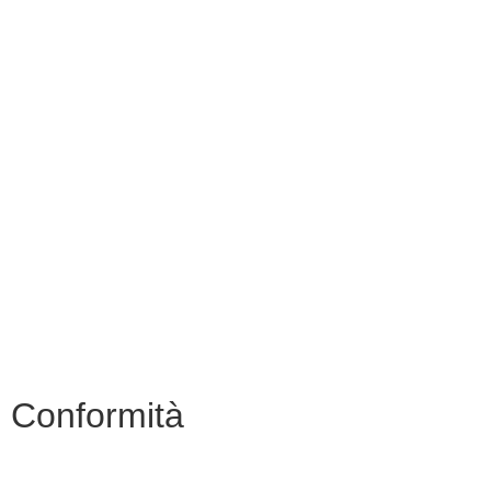
Contatti
MIUR
Albo Online
Scuola in Chiaro
Ufficio Scolastico Regionale
Invalsi
Iscrizioni Online
Pago Pa
Conformità
Privacy Policy