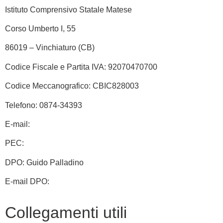
Istituto Comprensivo Statale Matese
Corso Umberto I, 55
86019 – Vinchiaturo (CB)
Codice Fiscale e Partita IVA: 92070470700
Codice Meccanografico: CBIC828003
Telefono: 0874-34393
E-mail:
cbic828003@istruzione.it
PEC:
cbic828003@pec.istruzione.it
DPO: Guido Palladino
E-mail DPO:
guido.palladino.dpo@gmail.com
Collegamenti utili