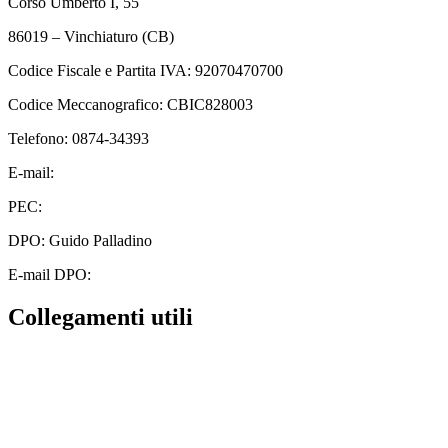
Corso Umberto I, 55
86019 – Vinchiaturo (CB)
Codice Fiscale e Partita IVA: 92070470700
Codice Meccanografico: CBIC828003
Telefono: 0874-34393
E-mail:
cbic828003@istruzione.it
PEC:
cbic828003@pec.istruzione.it
DPO: Guido Palladino
E-mail DPO:
guido.palladino.dpo@gmail.com
Collegamenti utili
Contatti
MIUR
Albo Online