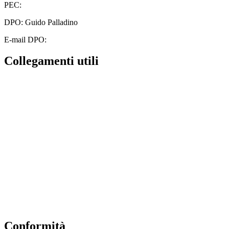
PEC:
cbic828003@pec.istruzione.it
DPO: Guido Palladino
E-mail DPO:
guido.palladino.dpo@gmail.com
Collegamenti utili
Contatti
MIUR
Albo Online
Scuola in Chiaro
Ufficio Scolastico Regionale
Invalsi
Iscrizioni Online
Pago Pa
Conformità