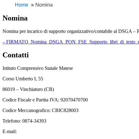
Home
Nomina
Nomina
Nomina per incarico di supporto organizzativo/contabile a
– FIRMATO_Nomina_DSGA_PON_FSE_Supporto_libri_di_testo_e_ki
Contatti
Istituto Comprensivo Statale Matese
Corso Umberto I, 55
86019 – Vinchiaturo (CB)
Codice Fiscale e Partita IVA: 92070470700
Codice Meccanografico: CBIC828003
Telefono: 0874-34393
E-mail:
cbic828003@istruzione.it